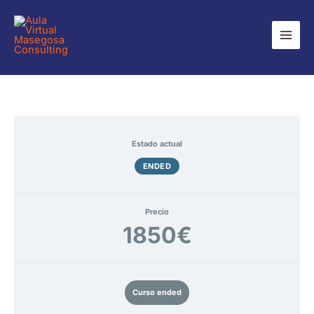
Ir
Main
al
Men
contenido
Estado actual
ENDED
Precio
1850€
Curso ended